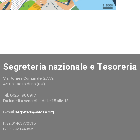
Segreteria nazionale e Tesoreria
Via Romea Comunale, 277/a
45019 Taglio di Po (RO)
Tel. 0426 190 0917
Da lunedì a venerdì – dalle 15 alle 18
E-mail
segreteria@aigae.org
P.iva.01463770535
C.F. 92021440539