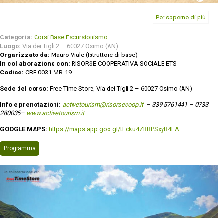
Per saperne di più
Categoria:
Corsi Base Escursionismo
Luogo:
Via dei Tigli 2 – 60027 Osimo (AN)
Organizzato da:
Mauro Viale (Istruttore di base)
In collaborazione con:
RISORSE COOPERATIVA SOCIALE ETS
Codice:
CBE 0031-MR-19
Sede del corso:
Free Time Store, Via dei Tigli 2 – 60027 Osimo (AN)
Info e prenotazioni:
activetourism@risorsecoop.it
– 339 5761441 – 0733
280035–
www.activetourism.it
GOOGLE MAPS:
https://maps.app.goo.gl/tEcku4ZBBPSxyB4LA
Programma