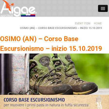
HOME
EVENT ITEM
HOME
OSIMO (AN) – CORSO BASE ESCURSIONISMO – INIZIO 15.10.2019
CHI SIAMO
OSIMO (AN) – Corso Base
ASSOCIARSI
Escursionismo – inizio 15.10.2019
NORMATIVE
FORMAZIONE
REGISTRO ITALIANO GUIDE
CONTATTI
NEWS
LOGIN