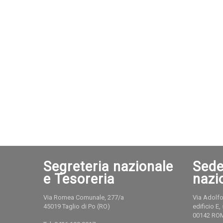
Segreteria nazionale
Sede
e Tesoreria
nazi
Via Romea Comunale, 277/a
Via Adolfo
45019 Taglio di Po (RO)
edificio E,
00142 RO