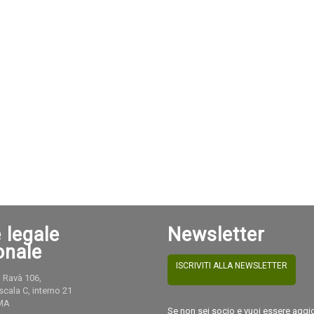
 legale
Newsletter
onale
ISCRIVITI ALLA NEWSLETTER
 Ravà 106,
 scala C, interno 21
MA
Se non sei socio e vuoi essere aggi