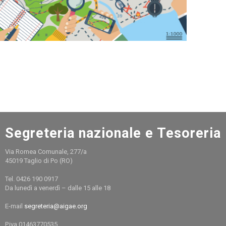
Segreteria nazionale e Tesoreria
Via Romea Comunale, 277/a
45019 Taglio di Po (RO)
Tel. 0426 190 0917
Da lunedì a venerdì – dalle 15 alle 18
E-mail
segreteria@aigae.org
P.iva.01463770535