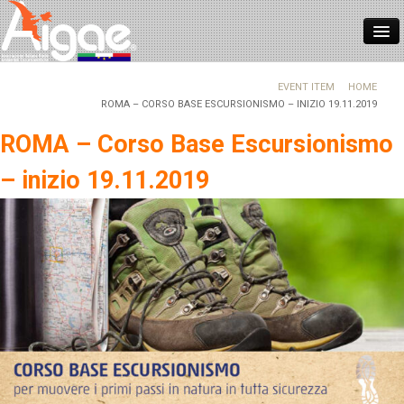
HOME
EVENT ITEM
HOME
ROMA – CORSO BASE ESCURSIONISMO – INIZIO 19.11.2019
CHI SIAMO
ROMA – Corso Base Escursionismo
ASSOCIARSI
– inizio 19.11.2019
NORMATIVE
FORMAZIONE
REGISTRO ITALIANO GUIDE
CONTATTI
NEWS
LOGIN