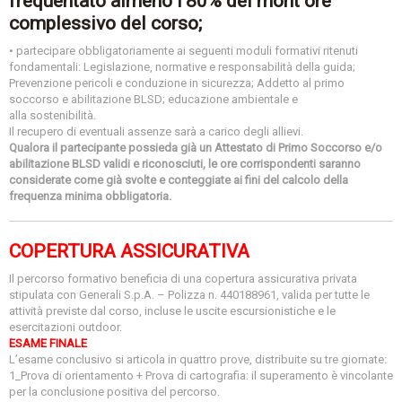
frequentato almeno l’80% del mont ore
complessivo del corso;
• partecipare obbligatoriamente ai seguenti moduli formativi ritenuti
fondamentali: Legislazione, normative e responsabilità della guida;
Prevenzione pericoli e conduzione in sicurezza; Addetto al primo
soccorso e abilitazione BLSD; educazione ambientale e
alla sostenibilità.
Il recupero di eventuali assenze sarà a carico degli allievi.
Qualora il partecipante possieda già un Attestato di Primo Soccorso e/o
abilitazione BLSD validi e riconosciuti, le ore corrispondenti saranno
considerate come già svolte e conteggiate ai fini del calcolo della
frequenza minima obbligatoria.
COPERTURA ASSICURATIVA
Il percorso formativo beneficia di una copertura assicurativa privata
stipulata con Generali S.p.A. – Polizza n. 440188961, valida per tutte le
attività previste dal corso, incluse le uscite escursionistiche e le
esercitazioni outdoor.
ESAME FINALE
L’esame conclusivo si articola in quattro prove, distribuite su tre giornate:
1_Prova di orientamento + Prova di cartografia: il superamento è vincolante
per la conclusione positiva del percorso.