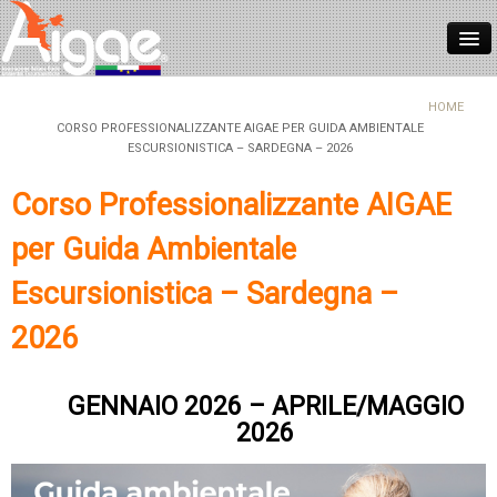
HOME
HOME
CORSO PROFESSIONALIZZANTE AIGAE PER GUIDA AMBIENTALE
ESCURSIONISTICA – SARDEGNA – 2026
CHI SIAMO
ASSOCIARSI
Corso Professionalizzante AIGAE
NORMATIVE
per Guida Ambientale
FORMAZIONE
Escursionistica – Sardegna –
REGISTRO ITALIANO GUIDE
2026
CONTATTI
GENNAIO 2026 – APRILE/MAGGIO
NEWS
2026
LOGIN