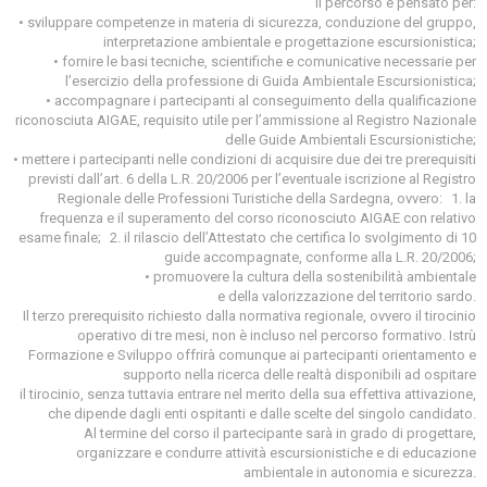
Il percorso è pensato per:
• sviluppare competenze in materia di sicurezza, conduzione del gruppo,
interpretazione ambientale e progettazione escursionistica;
• fornire le basi tecniche, scientifiche e comunicative necessarie per
l’esercizio della professione di Guida Ambientale Escursionistica;
• accompagnare i partecipanti al conseguimento della qualificazione
riconosciuta AIGAE, requisito utile per l’ammissione al Registro Nazionale
delle Guide Ambientali Escursionistiche;
• mettere i partecipanti nelle condizioni di acquisire due dei tre prerequisiti
previsti dall’art. 6 della L.R. 20/2006 per l’eventuale iscrizione al Registro
Regionale delle Professioni Turistiche della Sardegna, ovvero: 1. la
frequenza e il superamento del corso riconosciuto AIGAE con relativo
esame finale; 2. il rilascio dell’Attestato che certifica lo svolgimento di 10
guide accompagnate, conforme alla L.R. 20/2006;
• promuovere la cultura della sostenibilità ambientale
e della valorizzazione del territorio sardo.
Il terzo prerequisito richiesto dalla normativa regionale, ovvero il tirocinio
operativo di tre mesi, non è incluso nel percorso formativo. Istrù
Formazione e Sviluppo offrirà comunque ai partecipanti orientamento e
supporto nella ricerca delle realtà disponibili ad ospitare
il tirocinio, senza tuttavia entrare nel merito della sua effettiva attivazione,
che dipende dagli enti ospitanti e dalle scelte del singolo candidato.
Al termine del corso il partecipante sarà in grado di progettare,
organizzare e condurre attività escursionistiche e di educazione
ambientale in autonomia e sicurezza.