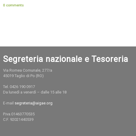
0 comments
Segreteria nazionale e Tesoreria
Via Romea Comunale, 277/a
45019 Taglio di Po (RO)
Tel. 0426 190 0917
Da lunedì a venerdì – dalle 15 alle 18
E-mail
segreteria@aigae.org
P.iva.01463770535
C.F. 92021440539