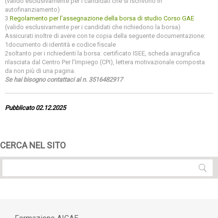
(valido esclusivamente per i candidati che si iscrivono in
autofinanziamento)
3
Regolamento per l’assegnazione della borsa di studio Corso GAE
(valido esclusivamente per i candidati che richiedono la borsa)
Assicurati inoltre di avere con te copia della seguente documentazione:
1documento di identità e codice fiscale
2soltanto per i richiedenti la borsa: certificato ISEE, scheda anagrafica
rilasciata dal Centro Per l’Impiego (CPI), lettera motivazionale composta
da non più di una pagina.
Se hai bisogno contattaci al n. 3516482917
Pubblicato 02.12.2025
CERCA NEL SITO