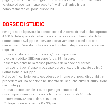
pagina, entro e non oltre il giorno 22.12.2025. Le candidature saranno
valutate ed eventualmente accolte in ordine di arrivo fino al
completamento dei posti disponibili.
BORSE DI STUDIO
Per ogni sede è prevista la concessione di 2 borse di studio che coprono
il 100 % delle spese di partecipazione. Le borse sono finanziate da Istrù
Formazione e Sviluppo e riservate esclusivamente ai candidati che
dimostrino un’elevata motivazione e il contestuale possesso dei seguenti
requisiti:
•trovarsi in stato di inoccupazione/disoccupazione;
•avere un reddito ISEE non superiore a 15mila euro;
•essere residente nella stessa provincia della sede del corso;
•non aver già beneficiato in passato borse di studio finanziate da Istrù
Formazione e Sviluppo.
Nel caso in cui le richieste eccedessero il numero di posti disponibili, si
procederà ad una selezione nel rispetto dei seguenti criteri di attribuzione
dei punteggi:
•Status occupazionale: 1 punto per ogni semestre di
disoccupazione/inoccupazione fino a un massimo di 10 punti
•Lettera motivazionale: da 0 a 10 punti
•Colloquio conoscitivo: da 0 a 30 punti