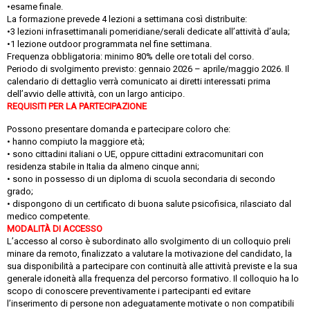
•esame finale.
La formazione prevede 4 lezioni a settimana così distribuite:
•3 lezioni infrasettimanali pomeridiane/serali dedicate all’attività d’aula;
•1 lezione outdoor programmata nel fine settimana.
Frequenza obbligatoria: minimo 80% delle ore totali del corso.
Periodo di svolgimento previsto: gennaio 2026 – aprile/maggio 2026. Il
calendario di dettaglio verrà comunicato ai diretti interessati prima
dell’avvio delle attività, con un largo anticipo.
REQUISITI PER LA PARTECIPAZIONE
Possono presentare domanda e partecipare coloro che:
• hanno compiuto la maggiore età;
• sono cittadini italiani o UE, oppure cittadini extracomunitari con
residenza stabile in Italia da almeno cinque anni;
• sono in possesso di un diploma di scuola secondaria di secondo
grado;
• dispongono di un certificato di buona salute psicofisica, rilasciato dal
medico competente.
MODALITÀ DI ACCESSO
L’accesso al corso è subordinato allo svolgimento di un colloquio preli
minare da remoto, finalizzato a valutare la motivazione del candidato, la
sua disponibilità a partecipare con continuità alle attività previste e la sua
generale idoneità alla frequenza del percorso formativo. Il colloquio ha lo
scopo di conoscere preventivamente i partecipanti ed evitare
l’inserimento di persone non adeguatamente motivate o non compatibili