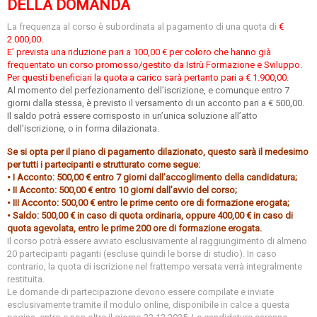
DELLA DOMANDA
La frequenza al corso è subordinata al pagamento di una quota di
€
2.000,00.
E’ prevista una riduzione pari a 100,00 € per coloro che hanno già
frequentato un corso promosso/gestito da Istrù Formazione e Sviluppo.
Per questi beneficiari la quota a carico sarà pertanto pari a € 1.900,00.
Al momento del perfezionamento dell’iscrizione, e comunque entro 7
giorni dalla stessa, è previsto il versamento di un acconto pari a € 500,00.
Il saldo potrà essere corrisposto in un’unica soluzione all’atto
dell’iscrizione, o in forma dilazionata.
Se si opta per il piano di pagamento dilazionato, questo sarà il medesimo
per tutti i partecipanti e strutturato come segue:
• I Acconto: 500,00 € entro 7 giorni dall’accoglimento della candidatura;
• II Acconto: 500,00 € entro 10 giorni dall’avvio del corso;
• III Acconto: 500,00 € entro le prime cento ore di formazione erogata;
• Saldo: 500,00 € in caso di quota ordinaria, oppure 400,00 € in caso di
quota agevolata, entro le prime 200 ore di formazione erogata.
Il corso potrà essere avviato esclusivamente al raggiungimento di almeno
20 partecipanti paganti (escluse quindi le borse di studio). In caso
contrario, la quota di iscrizione nel frattempo versata verrà integralmente
restituita.
Le domande di partecipazione devono essere compilate e inviate
esclusivamente tramite il modulo online, disponibile in calce a questa