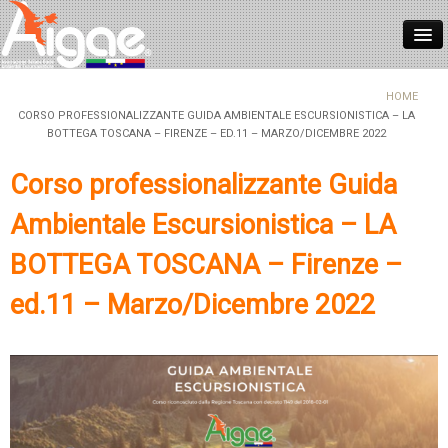
HOME
HOME
CORSO PROFESSIONALIZZANTE GUIDA AMBIENTALE ESCURSIONISTICA – LA
BOTTEGA TOSCANA – FIRENZE – ED.11 – MARZO/DICEMBRE 2022
CHI SIAMO
ASSOCIARSI
Corso professionalizzante Guida
NORMATIVE
Ambientale Escursionistica – LA
FORMAZIONE
BOTTEGA TOSCANA – Firenze –
REGISTRO ITALIANO GUIDE
ed.11 – Marzo/Dicembre 2022
CONTATTI
NEWS
LOGIN