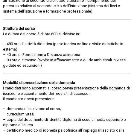
all’istruzione di secondo ciclo: titolo attestante il compimento del
percorso relativo al secondo ciclo dell’istruzione (sistema dei licei o
sistema dell’istruzione e formazione professionale).
Struttura del corso
La durata del corso è di ore 600 suddivise in:
– 480 ore di attività didattica (parte teorica on line e visite didattiche in
esterna)
– 40 ore di Formazione a Distanza asincrona
– 80 ore di tirocinio (svolto in affiancamento a guide ambientali in visite
guidate ed escursioni)
Modalità di presentazione della domanda
I candidati sono accettati al corso previa presentazione della domanda di
iscrizione e accertamento dei requisiti di accesso.
Il candidato dovrà presentare:
– domanda di iscrizione al corso;
– curriculum vitae;
– copia del documento di identità diploma di scuola media superiore o
diploma di laurea
– certificato medico di idoneità psicofisica all’impiego (rilasciato dalla