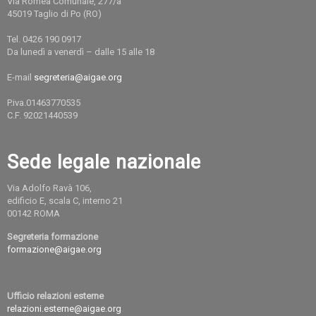
Via Romea Comunale, 277/a
45019 Taglio di Po (RO)
Tel. 0426 190 0917
Da lunedì a venerdì – dalle 15 alle 18
E-mail
segreteria@aigae.org
P.iva.01463770535
C.F. 92021440539
Sede legale nazionale
Via Adolfo Ravà 106,
edificio E, scala C, interno 21
00142 ROMA
Segreteria formazione
formazione@aigae.org
Ufficio relazioni esterne
relazioni.esterne@aigae.org