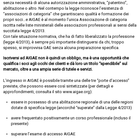
senza necessità di alcuna autorizzazione amministrativa, “patentino”,
abilitazione o altro. Nel contempo la legge riconosce l’esistenza di
“associazioni di categoria” che garantiscano qualità e formazione dei
propri soci…e AIGAE è al momento l’unica Associazione di categoria
iscritta nelle liste ministeriali delle associazioni professionali ai sensi della
succitata legge 4/2013.
Con tale situazione normativa, che ha di fatto liberalizzato la professione
(legge 4/2013), è sempre più importante distinguersi da chi, troppo
spesso, si improvvisa GAE senza alcuna preparazione specifica.
Iscriversi ad AIGAE non è quindi un obbligo, ma è una opportunità che
qualifica i soci agli occhi dei clienti e dà loro un titolo “spendibile” sul
mercato, oltre a una ampia serie di tutele e servizi.
L’ingresso in AIGAE è possibile tramite una delle tre “porte d’accesso”
previste, che possono essere così sintetizzate (per dettagli e
approfondimenti, consulta il sito www.aigae.org):
essere in possesso di una abilitazione regionale di una delle regioni
dotate di specifica legge (ancorché “superate” dalla Legge 4/2013)
avere frequentato positivamente un corso professionale (incluso il
presente)
superare l’esame di accesso AIGAE