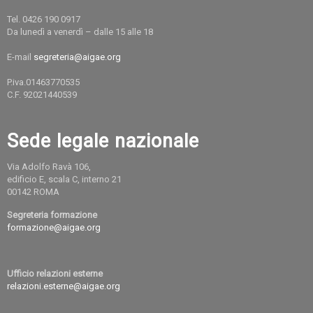
Tel. 0426 190 0917
Da lunedì a venerdì – dalle 15 alle 18
E-mail
segreteria@aigae.org
P.iva.01463770535
C.F. 92021440539
Sede legale nazionale
Via Adolfo Ravà 106,
edificio E, scala C, interno 21
00142 ROMA
Segreteria formazione
formazione@aigae.org
Ufficio relazioni esterne
relazioni.esterne@aigae.org