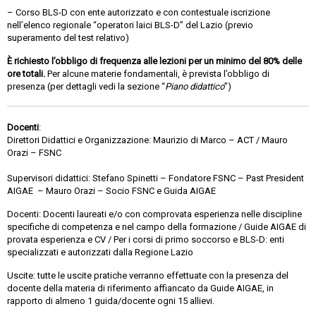
– Corso BLS-D con ente autorizzato e con contestuale iscrizione
nell’elenco regionale “operatori laici BLS-D” del Lazio (previo
superamento del test relativo)
È richiesto l’obbligo di frequenza alle lezioni per un minimo del 80% delle
ore totali.
Per alcune materie fondamentali, è prevista l’obbligo di
presenza (per dettagli vedi la sezione “
Piano didattico
”)
Docenti
:
Direttori Didattici e Organizzazione: Maurizio di Marco – ACT / Mauro
Orazi – FSNC
Supervisori didattici: Stefano Spinetti – Fondatore FSNC – Past President
AIGAE – Mauro Orazi – Socio FSNC e Guida AIGAE
Docenti: Docenti laureati e/o con comprovata esperienza nelle discipline
specifiche di competenza e nel campo della formazione / Guide AIGAE di
provata esperienza e CV / Per i corsi di primo soccorso e BLS-D: enti
specializzati e autorizzati dalla Regione Lazio
Uscite: tutte le uscite pratiche verranno effettuate con la presenza del
docente della materia di riferimento affiancato da Guide AIGAE, in
rapporto di almeno 1 guida/docente ogni 15 allievi.