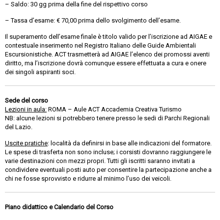
– Saldo: 30 gg prima della fine del rispettivo corso
– Tassa d’esame: € 70,00 prima dello svolgimento dell’esame.
Il superamento dell’esame finale è titolo valido per l’iscrizione ad AIGAE e
contestuale inserimento nel Registro Italiano delle Guide Ambientali
Escursionistiche. ACT trasmetterà ad AIGAE l’elenco dei promossi aventi
diritto, ma l’iscrizione dovrà comunque essere effettuata a cura e onere
dei singoli aspiranti soci.
Sede del corso
Lezioni in aula:
ROMA – Aule ACT Accademia Creativa Turismo
NB: alcune lezioni si potrebbero tenere presso le sedi di Parchi Regionali
del Lazio.
Uscite pratiche
: località da definirsi in base alle indicazioni del formatore.
Le spese di trasferta non sono incluse; i corsisti dovranno raggiungere le
varie destinazioni con mezzi propri. Tutti gli iscritti saranno invitati a
condividere eventuali posti auto per consentire la partecipazione anche a
chi ne fosse sprovvisto e ridurre al minimo l’uso dei veicoli.
Piano didattico e Calendario del Corso