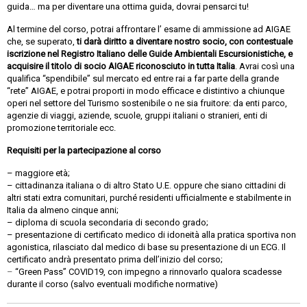
guida… ma per diventare una ottima guida, dovrai pensarci tu!
Al termine del corso, potrai affrontare l’ esame di ammissione ad AIGAE
che, se superato,
ti darà diritto a diventare nostro socio, con contestuale
iscrizione nel Registro Italiano delle Guide Ambientali Escursionistiche, e
acquisire il titolo di socio AIGAE riconosciuto in tutta Italia
. Avrai così una
qualifica “spendibile” sul mercato ed entre rai a far parte della grande
“rete” AIGAE, e potrai proporti in modo efficace e distintivo a chiunque
operi nel settore del Turismo sostenibile o ne sia fruitore: da enti parco,
agenzie di viaggi, aziende, scuole, gruppi italiani o stranieri, enti di
promozione territoriale ecc.
Requisiti per la partecipazione al corso
– maggiore età;
– cittadinanza italiana o di altro Stato U.E. oppure che siano cittadini di
altri stati extra comunitari, purché residenti ufficialmente e stabilmente in
Italia da almeno cinque anni;
– diploma di scuola secondaria di secondo grado;
– presentazione di certificato medico di idoneità alla pratica sportiva non
agonistica, rilasciato dal medico di base su presentazione di un ECG. Il
certificato andrà presentato prima dell’inizio del corso;
–
“Green Pass” COVID19, con impegno a rinnovarlo qualora scadesse
durante il corso (salvo eventuali modifiche normative)