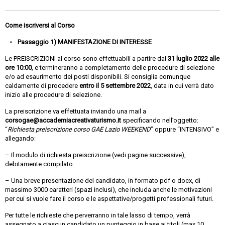
Come iscriversi al Corso
Passaggio 1) MANIFESTAZIONE DI INTERESSE
Le PREISCRIZIONI al corso sono effettuabili a partire dal
31 luglio
2022 alle
ore 10:00
, e termineranno a completamento delle procedure di selezione
e/o ad esaurimento dei posti disponibili. Si consiglia comunque
caldamente di procedere
entro il 5 settembre 2022
, data in cui verrà dato
inizio alle procedure di selezione.
La preiscrizione va effettuata inviando una mail a
corsogae@accademiacreativaturismo.it
specificando nell’oggetto:
“
Richiesta preiscrizione corso GAE Lazio WEEKEND
” oppure “INTENSIVO” e
allegando:
– Il modulo di richiesta preiscrizione (vedi pagine successive),
debitamente compilato
– Una breve presentazione del candidato, in formato pdf o docx, di
massimo 3000 caratteri (spazi inclusi), che includa anche le motivazioni
per cui si vuole fare il corso e le aspettative/progetti professionali futuri.
Per tutte le richieste che perverranno in tale lasso di tempo, verrà
assegnato a ciascun candidato un punteggio in base ai titoli (max 10