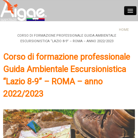
HOME
HOME
CORSO DI FORMAZIONE PROFESSIONALE GUIDA AMBIENTALE
ESCURSIONISTICA “LAZIO 8-9” – ROMA – ANNO 2022/2023
CHI SIAMO
ASSOCIARSI
Corso di formazione professionale
NORMATIVE
Guida Ambientale Escursionistica
FORMAZIONE
“Lazio 8-9” – ROMA – anno
REGISTRO ITALIANO GUIDE
2022/2023
CONTATTI
NEWS
LOGIN