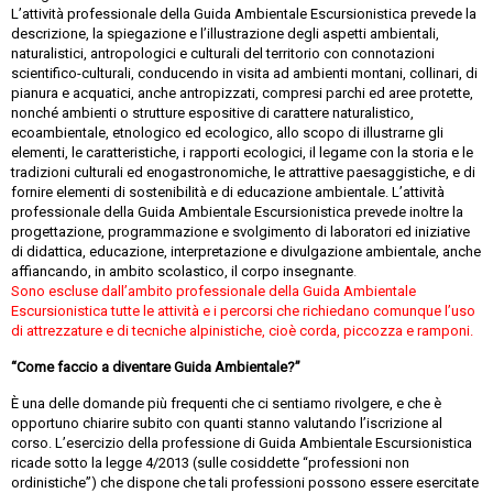
L’attività professionale della Guida Ambientale Escursionistica prevede la
descrizione, la spiegazione e l’illustrazione degli aspetti ambientali,
naturalistici, antropologici e culturali del territorio con connotazioni
scientifico-culturali, conducendo in visita ad ambienti montani, collinari, di
pianura e acquatici, anche antropizzati, compresi parchi ed aree protette,
nonché ambienti o strutture espositive di carattere naturalistico,
ecoambientale, etnologico ed ecologico, allo scopo di illustrarne gli
elementi, le caratteristiche, i rapporti ecologici, il legame con la storia e le
tradizioni culturali ed enogastronomiche, le attrattive paesaggistiche, e di
fornire elementi di sostenibilità e di educazione ambientale. L’attività
professionale della Guida Ambientale Escursionistica prevede inoltre la
progettazione, programmazione e svolgimento di laboratori ed iniziative
di didattica, educazione, interpretazione e divulgazione ambientale, anche
affiancando, in ambito scolastico, il corpo insegnante
.
Sono escluse dall’ambito professionale della Guida Ambientale
Escursionistica tutte le attività e i percorsi che richiedano comunque l’uso
di attrezzature e di tecniche alpinistiche, cioè corda, piccozza e ramponi.
“Come faccio a diventare Guida Ambientale?”
È una delle domande più frequenti che ci sentiamo rivolgere, e che è
opportuno chiarire subito con quanti stanno valutando l’iscrizione al
corso. L’esercizio della professione di Guida Ambientale Escursionistica
ricade sotto la legge 4/2013 (sulle cosiddette “professioni non
ordinistiche”) che dispone che tali professioni possono essere esercitate