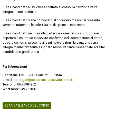
– se il candidato NON verrà accettato al corso, la cauzione verrà
integralmente restituita;
– se il candidato viene convocato al colloquio ma non si presenta,
verranno trattenute le sole € 30,00 di spese di iscrizione;
– se il candidato rinuncia alla partecipazione del corso dopo aver
superato il colloquio e ricevuto conferma dell’accettazione al corso,
oppure se non si presenta alle prime tre lezioni, la cauzione verrà
integralmente trattenuta e il posto resosi vacante riassegnato ad altro
candidato in graduatoria.
Per informazioni
Segreteria ACT – Via Faleria, 21 – ROMA
e_mail:
corsogae@accademiacreativaturismo.it
Telefono: 06.86984252
Whatsapp: 349.767881
6
SCARICA IL BANDO DEL CORSO