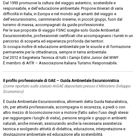
Dal 1993 promuove la cultura del viaggio autentico, sostenibile e
responsabile, e dell’educazione ambientale. Propone itinerari di varia
difficoltà in Italia, in Europa e nel mondo agli amanti del viaggio e
dell’escursionismo, camminando insieme, in piccoli gruppi, fuori dal
turismo di massa, accompagnati da guide professioniste.
Per le sue proposte di viaggio FSNC sceglie solo Guide Ambientali
Escursionistiche, professionisti certificati che accompagnano i turisti in un
percorso di scoperta ed esperienza profonda dei territori.
Si occupa inoltre di educazione ambientale per le scuole e di formazione
permanente per la cittadinanza, sempre in tema ambientale.
Dal 2012 è Segreteria Tecnica di tutti i Campi Estivi Junior del WWF.
È membro di AITR – Associazione Italiana Turismo Responsabile.
Il profilo professionale di GAE – Guida Ambientale Escursionistica
(come riportato sullo statuto AIGAE depositato presso il Ministero Sviluppo
Economico)
È Guida Ambientale Escursionistica, altrimenti detta Guida Naturalistica,
chi, per attività professionale, accompagna in sicurezza, a piedi o con
altro mezzo di locomozione non a motore (fatto salvo l’uso degli stessi
per raggiungere i luoghi di visita), persone singole o gruppi in ambienti
naturali, anche innevati, assicurando anche la necessaria assistenza
tecnica e svolgendo attività di didattica, educazione, interpretazione e
divulgazione ambientale ed educazione alla sostenibilità.